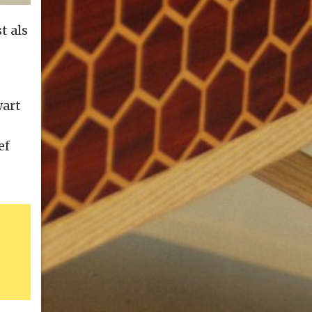
t als
wart
ef