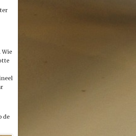
ter
. Wie
otte
ineel
ar
p de