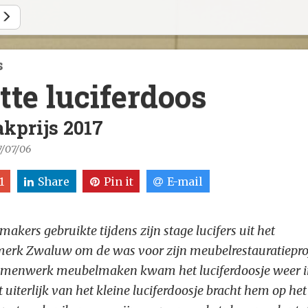
s
tte luciferdoos
prijs 2017
17/07/06
1
Share
Pin it
E-mail
rs gebruikte tijdens zijn stage lucifers uit het
merk Zwaluw om de was voor zijn meubelrestauratiepro
examenwerk meubelmaken kwam het luciferdoosje weer 
uiterlijk van het kleine luciferdoosje bracht hem op het