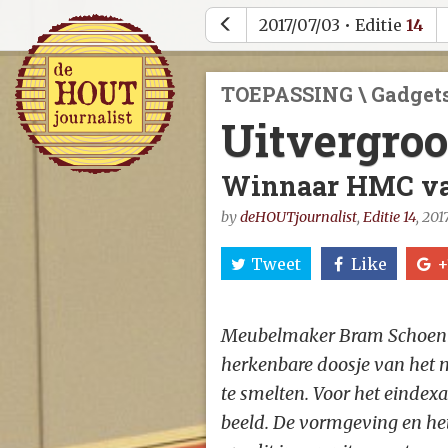
2017/07/03 • Editie
14
TOEPASSING \ Gadget
Uitvergroo
Winnaar HMC vak
by
deHOUTjournalist
,
Editie 14
, 20
Tweet
Like
+
Meubelmaker Bram Schoenmake
herkenbare doosje van het 
te smelten. Voor het eind
beeld. De vormgeving en het 