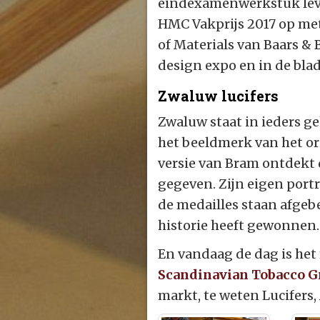
eindexamenwerkstuk lev
HMC Vakprijs 2017 op met
of Materials van Baars & 
design expo en in de bl
Zwaluw lucifers
Zwaluw staat in ieders g
het beeldmerk van het or
versie van Bram ontdekt d
gegeven. Zijn eigen portr
de medailles staan afgeb
historie heeft gewonnen.
En vandaag de dag is het
Scandinavian Tobacco 
markt, te weten Lucifer