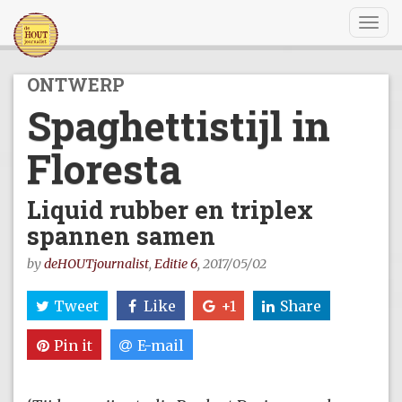
Togg
navi
ONTWERP
Spaghettistijl in
Floresta
Liquid rubber en triplex
spannen samen
by
deHOUTjournalist
,
Editie 6
, 2017/05/02
Tweet
Like
+1
Share
Pin it
E-mail